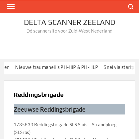
Ga
Zoek n
naar
de
DELTA SCANNER ZEELAND
inhoud
Dé scannersite voor Zuid-West Nederland
en
Nieuwe traumaheli’s PH-HIP & PH-HLP
Snel via startpagin
Reddingsbrigade
Zeeuwse Reddingsbrigade
1735833 Reddingsbrigade SLS Sluis – Strandploeg
(SLSrbs)