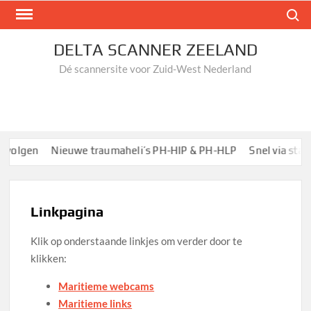
Ga
Zoek n
naar
de
DELTA SCANNER ZEELAND
inhoud
Dé scannersite voor Zuid-West Nederland
volgen
Nieuwe traumaheli’s PH-HIP & PH-HLP
Snel via startp
Linkpagina
Klik op onderstaande linkjes om verder door te
klikken:
Maritieme webcams
Maritieme links