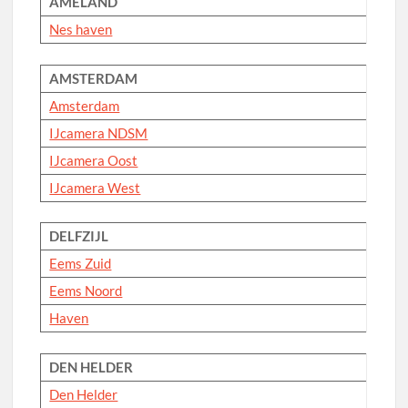
AMELAND
Nes haven
AMSTERDAM
Amsterdam
IJcamera NDSM
IJcamera Oost
IJcamera West
DELFZIJL
Eems Zuid
Eems Noord
Haven
DEN HELDER
Den Helder