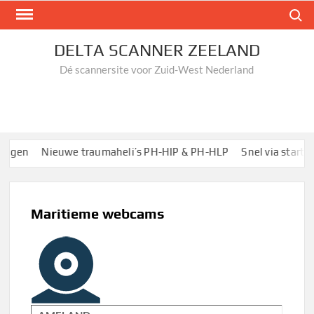
Ga
Zoek n
naar
de
DELTA SCANNER ZEELAND
inhoud
Dé scannersite voor Zuid-West Nederland
gen
Nieuwe traumaheli’s PH-HIP & PH-HLP
Snel via startpagi
Maritieme webcams