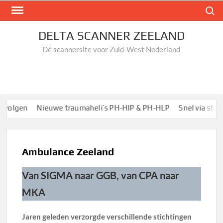
Ga
Zoek n
naar
de
DELTA SCANNER ZEELAND
inhoud
Dé scannersite voor Zuid-West Nederland
olgen
Nieuwe traumaheli’s PH-HIP & PH-HLP
Snel via startpa
Ambulance Zeeland
Van SIGMA naar GGB, van CPA naar
MKA
Jaren geleden verzorgde verschillende stichtingen