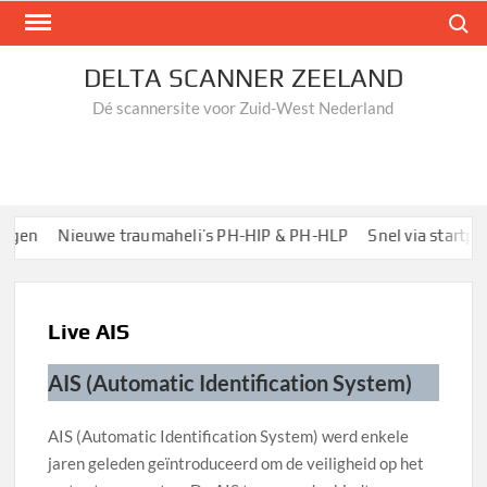
Ga
Zoek n
naar
de
DELTA SCANNER ZEELAND
inhoud
Dé scannersite voor Zuid-West Nederland
gen
Nieuwe traumaheli’s PH-HIP & PH-HLP
Snel via startpag
Live AIS
AIS (Automatic Identification System)
AIS (Automatic Identification System) werd enkele
jaren geleden geïntroduceerd om de veiligheid op het