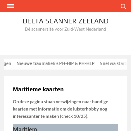
Ga
Zoek n
naar
de
DELTA SCANNER ZEELAND
inhoud
Dé scannersite voor Zuid-West Nederland
en
Nieuwe traumaheli’s PH-HIP & PH-HLP
Snel via startpagin
Maritieme kaarten
Op deze pagina staan verwijzingen naar handige
kaarten met informatie om de luisterhobby nog
interessanter te maken (check 10/25).
Maritiem