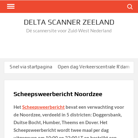
Ga
Zoek n
naar
de
DELTA SCANNER ZEELAND
inhoud
Dé scannersite voor Zuid-West Nederland
Snel via startpagina
Open dag Verkeerscentrale R’dam
Zate
Scheepsweerbericht Noordzee
Het
Scheepsweerbericht
bevat een verwachting voor
de Noordzee, verdeeld in 5 districten: Doggersbank,
Duitse Bocht, Humber, Theems en Dover. Het
Scheepsweerbericht wordt twee maal per dag
uitgegeven om 10:00 en 22:00 LT en bestrijkt een