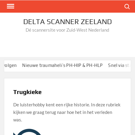
Ga
Zoek n
naar
de
DELTA SCANNER ZEELAND
inhoud
Dé scannersite voor Zuid-West Nederland
volgen
Nieuwe traumaheli’s PH-HIP & PH-HLP
Snel via start
Trugkieke
De luisterhobby kent een rijke historie. In deze rubriek
kijken we graag terug naar hoe het in het verleden
was.