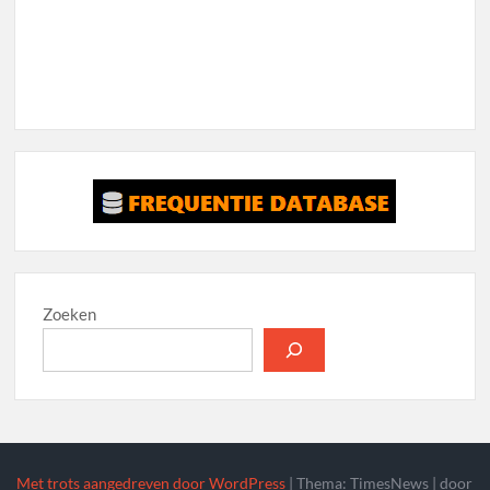
Zoeken
Met trots aangedreven door WordPress
|
Thema: TimesNews
|
door