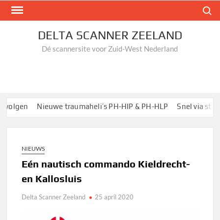
Ga
Zoek n
naar
de
DELTA SCANNER ZEELAND
inhoud
Dé scannersite voor Zuid-West Nederland
volgen
Nieuwe traumaheli’s PH-HIP & PH-HLP
Snel via startp
NIEUWS
Eén nautisch commando Kieldrecht-
en Kallosluis
Delta Scanner Zeeland
25 april 2020