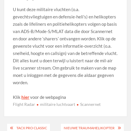
U kunt deze militaire vluchten (o.a.
gevechtsvliegtuigen en defensie-heli’s) en helikopters
zoals de lifeliners en politiehelikopters volgen op basis
van ADS-B/Mode-S/MLAT data die door Scannernet
en door andere ‘sharers’ ontvangen worden. Klik op de
gewenste vlucht voor een informatie-overzicht (o.a.
snelheid, hoogte en callsign) van de betreffende vlucht.
Dit alles kunt u doen terwijl u luistert naar de mil-air
live scanner stream. Om gebruik te maken van de map
moet u inloggen met de gegevens die aldaar gegeven
worden.
Klik
hier
voor de webpagina
Flight Radar
militaire luchtvaart
Scannernet
Bericht
TACX PRO CLASSIC
NIEUWE TRAUMAHELIKOPTER