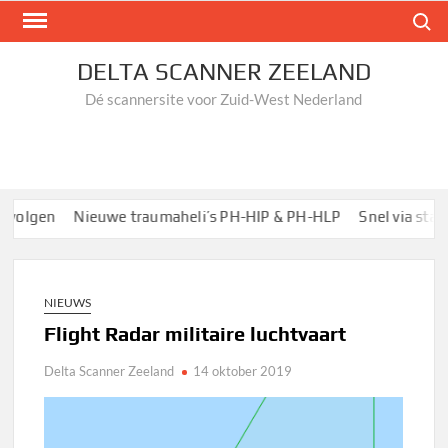
Ga
Zoek n
naar
de
DELTA SCANNER ZEELAND
inhoud
Dé scannersite voor Zuid-West Nederland
volgen
Nieuwe traumaheli’s PH-HIP & PH-HLP
Snel via startp
NIEUWS
Flight Radar militaire luchtvaart
Delta Scanner Zeeland
14 oktober 2019