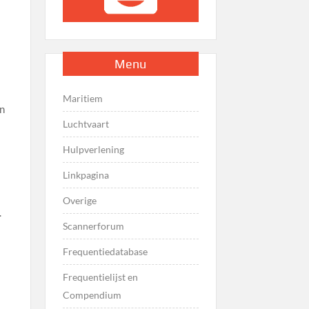
Menu
Maritiem
en
Luchtvaart
Hulpverlening
Linkpagina
Overige
.
Scannerforum
Frequentiedatabase
Frequentielijst en
Compendium