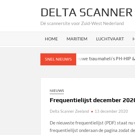
Ga
DELTA SCANNER
naar
de
Dé scannersite voor Zuid-West Nederland
inhoud
HOME
MARITIEM
LUCHTVAART
ediend
Helikopters volgen
Nieuwe traumaheli’s PH-HIP & PH
SNEL NIEUWS
NIEUWS
Frequentielijst december 202
Delta Scanner Zeeland
13 december 2020
De nieuwste frequentielijst (PDF) staat nu 
frequentielijst onderaan de pagina zodat d