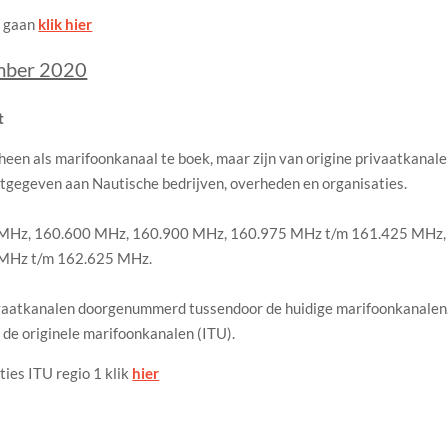
e gaan
klik hier
ember 2020
t
een als marifoonkanaal te boek, maar zijn van origine privaatkanal
tgegeven aan Nautische bedrijven, overheden en organisaties.
MHz, 160.600 MHz, 160.900 MHz, 160.975 MHz t/m 161.425 MHz,
MHz t/m 162.625 MHz.
privaatkanalen doorgenummerd tussendoor de huidige marifoonkanalen
de originele marifoonkanalen (ITU).
ies ITU regio 1 klik
hier