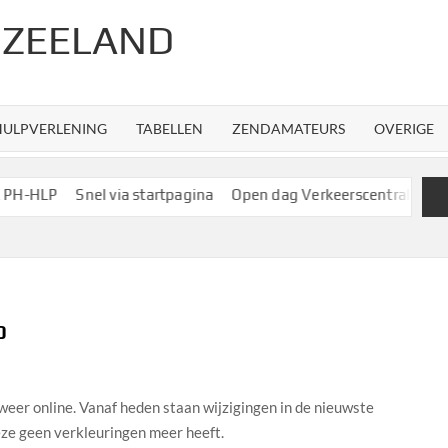
 ZEELAND
HULPVERLENING
TABELLEN
ZENDAMATEURS
OVERIGE
-HLP
Snel via startpagina
Open dag Verkeerscentrale R’dam
0
weer online. Vanaf heden staan wijzigingen in de nieuwste
eze geen verkleuringen meer heeft.