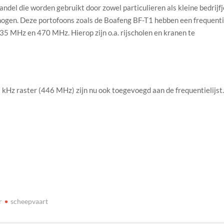
andel die worden gebruikt door zowel particulieren als kleine bedrijf
rmogen. Deze portofoons zoals de Boafeng BF-T1 hebben een frequent
435 MHz en 470 MHz. Hierop zijn o.a. rijscholen en kranen te
kHz raster (446 MHz) zijn nu ook toegevoegd aan de frequentielijst
r
scheepvaart