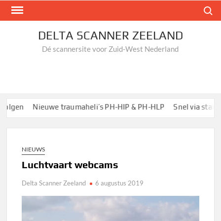
Ga
Zoek n
naar
de
DELTA SCANNER ZEELAND
inhoud
Dé scannersite voor Zuid-West Nederland
lgen
Nieuwe traumaheli’s PH-HIP & PH-HLP
Snel via startpa
NIEUWS
Luchtvaart webcams
Delta Scanner Zeeland
6 augustus 2019