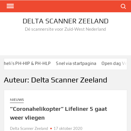
Ga
Zoek n
naar
de
DELTA SCANNER ZEELAND
inhoud
Dé scannersite voor Zuid-West Nederland
-HIP & PH-HLP
Snel via startpagina
Open dag Verkeerscentra
Auteur:
Delta Scanner Zeeland
NIEUWS
“Coronahelikopter” Lifeliner 5 gaat
weer vliegen
Delta Scanner Zeeland
17 oktober 2020