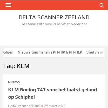
Ga
Zoek n
naar
de
DELTA SCANNER ZEELAND
inhoud
Dé scannersite voor Zuid-West Nederland
volgen
Nieuwe traumaheli’s PH-HIP & PH-HLP
Snel via startp
Tag:
KLM
NIEUWS
KLM Boeing 747 voor het laatst geland
op Schiphol
Delta Scanner Zeeland
29 maart 2020