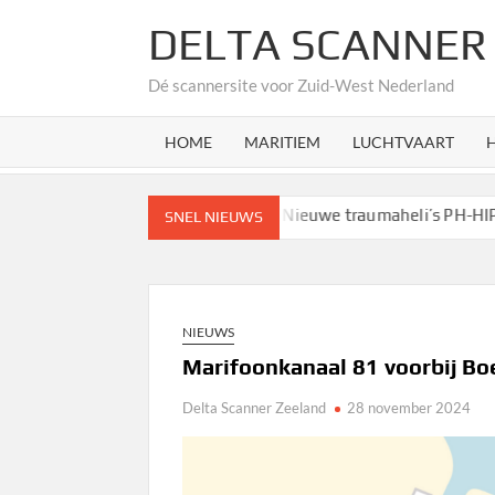
Ga
DELTA SCANNER
naar
de
Dé scannersite voor Zuid-West Nederland
inhoud
HOME
MARITIEM
LUCHTVAART
 bediend
Helikopters volgen
Nieuwe traumaheli’s PH-HIP & 
SNEL NIEUWS
NIEUWS
Marifoonkanaal 81 voorbij Bo
Delta Scanner Zeeland
28 november 2024