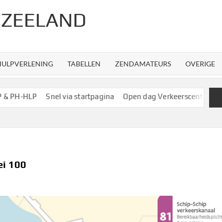
 ZEELAND
HULPVERLENING
TABELLEN
ZENDAMATEURS
OVERIGE
PH-HLP
Snel via startpagina
Open dag Verkeerscentrale R’da
ei 100