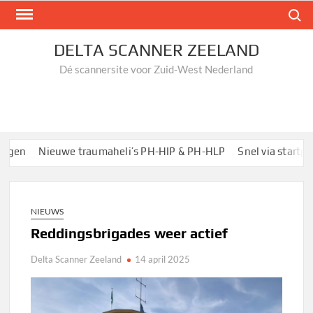
Ga
Zoek n
naar
de
DELTA SCANNER ZEELAND
inhoud
Dé scannersite voor Zuid-West Nederland
en
Nieuwe traumaheli’s PH-HIP & PH-HLP
Snel via startpagin
NIEUWS
Reddingsbrigades weer actief
Delta Scanner Zeeland
14 april 2025