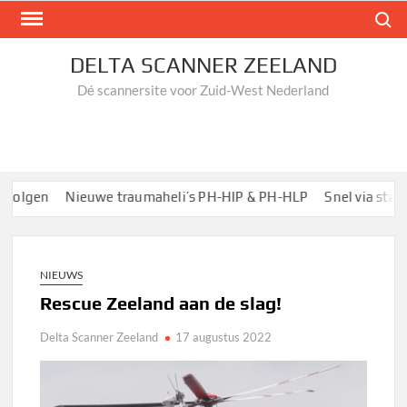
Ga
Zoek n
naar
de
DELTA SCANNER ZEELAND
inhoud
Dé scannersite voor Zuid-West Nederland
olgen
Nieuwe traumaheli’s PH-HIP & PH-HLP
Snel via startp
NIEUWS
Rescue Zeeland aan de slag!
Delta Scanner Zeeland
17 augustus 2022