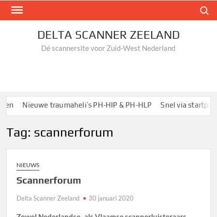
Ga
Zoek n
naar
de
DELTA SCANNER ZEELAND
inhoud
Dé scannersite voor Zuid-West Nederland
en
Nieuwe traumaheli’s PH-HIP & PH-HLP
Snel via startpagin
Tag:
scannerforum
NIEUWS
Scannerforum
Delta Scanner Zeeland
30 januari 2020
Zowel Nederlandse- als Vlaamse scannerluisteraars