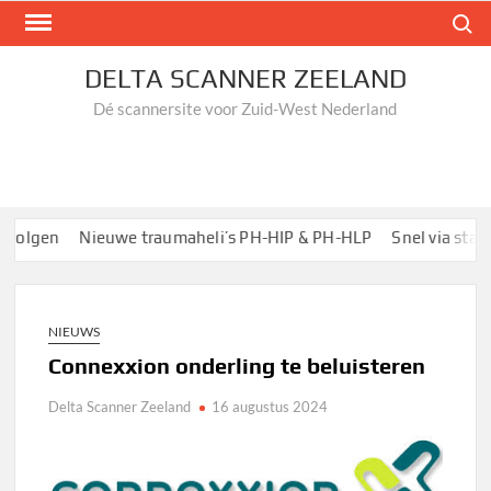
Ga
Zoek n
naar
de
DELTA SCANNER ZEELAND
inhoud
Dé scannersite voor Zuid-West Nederland
olgen
Nieuwe traumaheli’s PH-HIP & PH-HLP
Snel via startpa
NIEUWS
Connexxion onderling te beluisteren
Delta Scanner Zeeland
16 augustus 2024