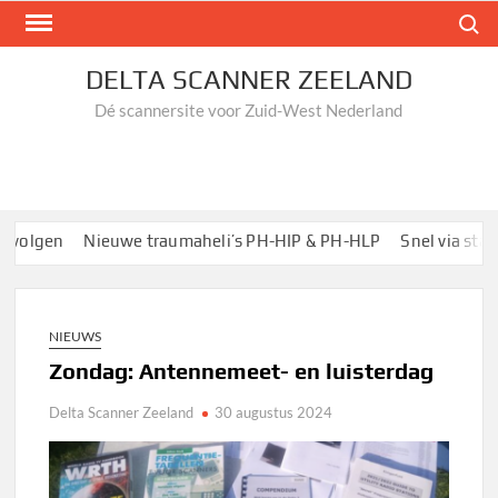
Ga
Zoek n
naar
de
DELTA SCANNER ZEELAND
inhoud
Dé scannersite voor Zuid-West Nederland
olgen
Nieuwe traumaheli’s PH-HIP & PH-HLP
Snel via startp
NIEUWS
Zondag: Antennemeet- en luisterdag
Delta Scanner Zeeland
30 augustus 2024