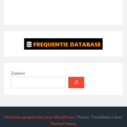
Zoeken
Met trots aangedreven door WordPress
|
Thema: TimesNews
|
door
Theme Freesia
.