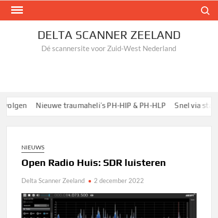
Ga
Zoek n
naar
de
DELTA SCANNER ZEELAND
inhoud
Dé scannersite voor Zuid-West Nederland
olgen
Nieuwe traumaheli’s PH-HIP & PH-HLP
Snel via startp
NIEUWS
Open Radio Huis: SDR luisteren
Delta Scanner Zeeland
2 december 2022