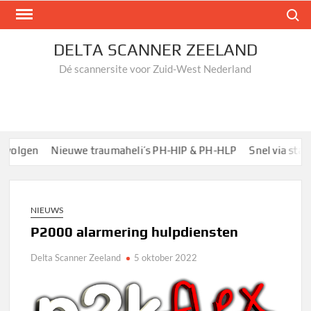
Ga
Zoek n
naar
de
DELTA SCANNER ZEELAND
inhoud
Dé scannersite voor Zuid-West Nederland
volgen
Nieuwe traumaheli’s PH-HIP & PH-HLP
Snel via startp
NIEUWS
P2000 alarmering hulpdiensten
Delta Scanner Zeeland
5 oktober 2022