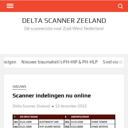
Ga
Zoek n
naar
de
DELTA SCANNER ZEELAND
inhoud
Dé scannersite voor Zuid-West Nederland
volgen
Nieuwe traumaheli’s PH-HIP & PH-HLP
Snel via startp
NIEUWS
Scanner indelingen nu online
Delta Scanner Zeeland
12 december 2022