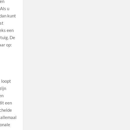
ten
Als u
 dan kunt
st
eks een
tuig. De
ar op:
 loopt
zijn
en
dit een
schelde
 allemaal
ionale