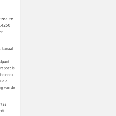
 zoal te
6.4250
er
t kanaal
ldpunt
rspost is
uten een
tuele
ng van de
rtas
rdt