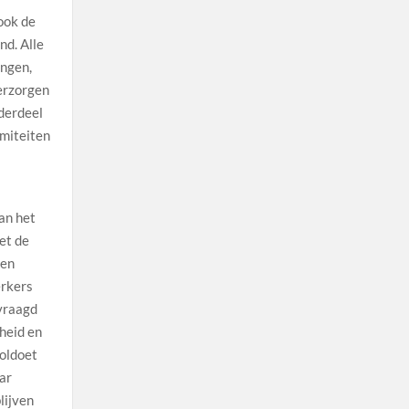
ook de
nd. Alle
ingen,
erzorgen
derdeel
amiteiten
an het
et de
 en
erkers
evraagd
heid en
voldoet
aar
lijven