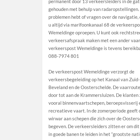
permanent door 13 verkeersleiders in de ga
gehouden met behulp van radaropstellingen. 
problemen hebt of vragen over de navigatie,
u altijd via marifoonkanaal 68 de verkeerspo
Wemeldinge oproepen. U kunt ook rechtstre
verkeersafspraak maken met een ander vaar
verkeerspost Wemeldinge is tevens bereikba
088-7974 801
De verkeerspost Wemeldinge verzorgt de
verkeersbegeleiding op het Kanaal van Zuid-
Beveland en de Oosterschelde. De vaarroute
door tot aan de Krammersluizen. De klanten 
vooral binnenvaartschepen, beroepsvisserij 
recreatieve vaart. In de zomerperiode geeft 
wirwar aan schepen die zich over de Ooster
begeven. De verkeersleiders zitten er om dit
in goede banen te leiden in het “grootste nat