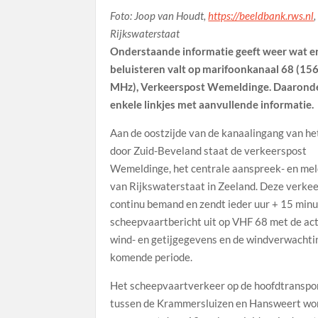
Foto: Joop van Houdt,
https://beeldbank.rws.nl
,
Rijkswaterstaat
Onderstaande informatie geeft weer wat er
beluisteren valt op marifoonkanaal 68 (15
MHz), Verkeerspost Wemeldinge. Daarond
enkele linkjes met aanvullende informatie.
Aan de oostzijde van de kanaalingang van he
door Zuid-Beveland staat de verkeerspost
Wemeldinge, het centrale aanspreek- en me
van Rijkswaterstaat in Zeeland. Deze verkee
continu bemand en zendt ieder uur + 15 min
scheepvaartbericht uit op VHF 68 met de ac
wind- en getijgegevens en de windverwachti
komende periode.
Het scheepvaartverkeer op de hoofdtranspo
tussen de Krammersluizen en Hansweert wo