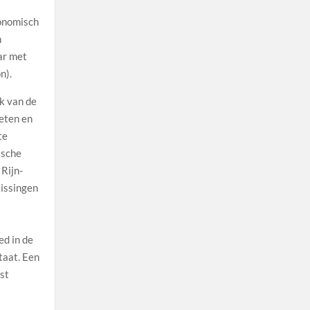
conomisch
n
ar met
n).
k van de
eten en
te
lsche
 Rijn-
lissingen
ed in de
taat. Een
ost