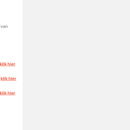
 van
klik hier
5
klik hier
klik hier