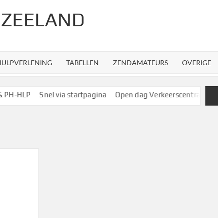
 ZEELAND
HULPVERLENING
TABELLEN
ZENDAMATEURS
OVERIGE
HLP
Snel via startpagina
Open dag Verkeerscentrale R’dam