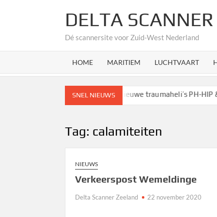
Ga
DELTA SCANNER
naar
de
Dé scannersite voor Zuid-West Nederland
inhoud
HOME
MARITIEM
LUCHTVAART
diend
Helikopters volgen
Nieuwe traumaheli’s PH-HIP & PH-
SNEL NIEUWS
Tag:
calamiteiten
NIEUWS
Verkeerspost Wemeldinge
Delta Scanner Zeeland
22 november 2020