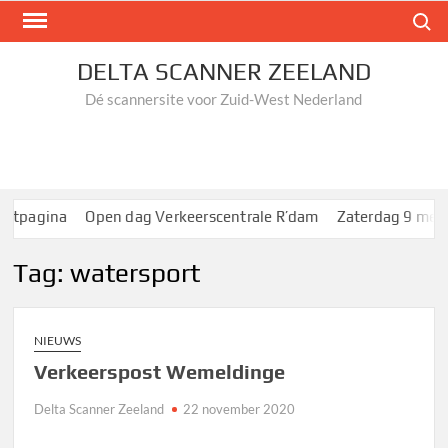
Ga
Zoek n
naar
de
DELTA SCANNER ZEELAND
inhoud
Dé scannersite voor Zuid-West Nederland
tpagina
Open dag Verkeerscentrale R’dam
Zaterdag 9 mei Re
Tag:
watersport
NIEUWS
Verkeerspost Wemeldinge
Delta Scanner Zeeland
22 november 2020