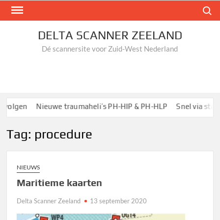
Ga
Zoek n
naar
de
DELTA SCANNER ZEELAND
inhoud
Dé scannersite voor Zuid-West Nederland
volgen
Nieuwe traumaheli’s PH-HIP & PH-HLP
Snel via startp
Tag:
procedure
NIEUWS
Maritieme kaarten
Delta Scanner Zeeland
13 september 2020