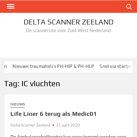
Ga
Zoek n
naar
de
DELTA SCANNER ZEELAND
inhoud
Dé scannersite voor Zuid-West Nederland
Nieuwe traumaheli’s PH-HIP & PH-HLP
Snel via startpagina
Tag:
IC vluchten
NIEUWS
Life Liner 6 terug als Medic01
Delta Scanner Zeeland
11 april 2020
De Ambulancehelikopter kan weer ingezet worden voor