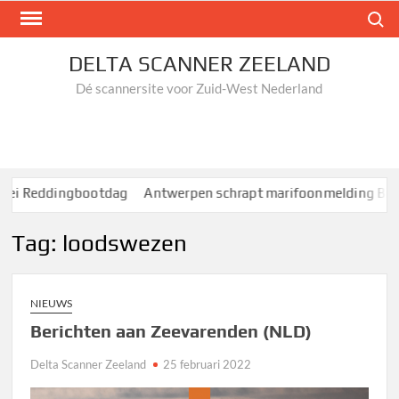
Ga
Zoek n
naar
de
DELTA SCANNER ZEELAND
inhoud
Dé scannersite voor Zuid-West Nederland
Reddingbootdag
Antwerpen schrapt marifoonmelding Binnenva
Tag:
loodswezen
NIEUWS
Berichten aan Zeevarenden (NLD)
Delta Scanner Zeeland
25 februari 2022