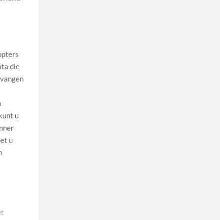
kopters
ta die
ntvangen
n
 kunt u
anner
et u
n
et