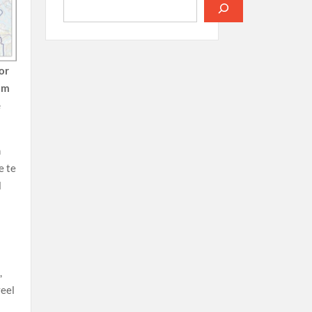
or
om
e
n
e te
l
,
eel