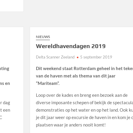
NIEUWS
Wereldhavendagen 2019
Delta Scanner Zeeland
5 september 2019
hting
Dit weekend staat Rotterdam geheel in het teke
van de haven met als thema van dit jaar
ms en
“Mariteam”.
Loop over de kades en breng een bezoek aan de
r dag
diverse imposante schepen of bekijk de spectacul
kt een
demonstraties op het water en op het land. Ook k
TC
je dit jaar weer op excursie de haven in en kom je 
plaatsen waar je anders nooit komt!