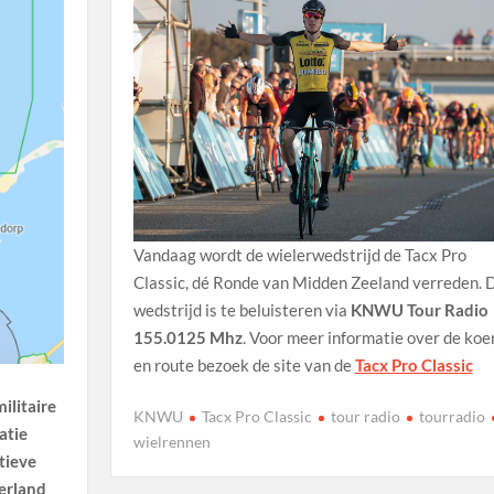
Vandaag wordt de wielerwedstrijd de Tacx Pro
Classic, dé Ronde van Midden Zeeland verreden. 
wedstrijd is te beluisteren via
KNWU Tour Radio
155.0125 Mhz
. Voor meer informatie over de koe
en route bezoek de site van de
Tacx Pro Classic
ilitaire
KNWU
Tacx Pro Classic
tour radio
tourradio
atie
wielrennen
tieve
derland