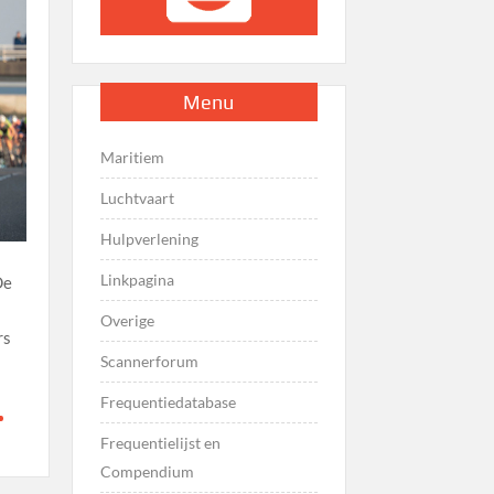
Menu
Maritiem
Luchtvaart
Hulpverlening
Linkpagina
De
Overige
rs
Scannerforum
Frequentiedatabase
Frequentielijst en
Compendium