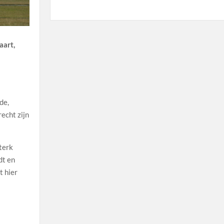
aart,
d
de,
echt zijn
terk
dt en
t hier