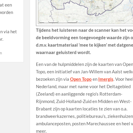
vat een
 worden
Tijdens het luisteren naar de scanner kan het vo
n via het
de beeldvorming een toegevoegde waarde zijn 
r.
d.m.v. kaartmateriaal ‘mee te kijken’ met datgen
waarnaar geluisterd wordt.
en
Een van de hulpmiddelen zijn de kaarten van Ope
Topo, een initiatief van Jan-Willem van Aalst welk
bezoeken zijn via
Open Topo
en
Imergis
. Voor hee
Nederland, maar met name voor het Deltagebied
(Zeeland) en aanliggende regio’s Rotterdam-
Rijnmond, Zuid-Holland-Zuid en Midden en West-
Brabant zijn op kaarten locaties te zien van o.a.
brandweerkazernes, politiebureau’s, ziekenhuizen
ambulanceposten, posten Marechaussee en heel v
meer.