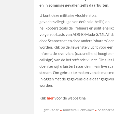
en in sommige gevallen zelfs daarbuiten.
U kunt deze militaire vluchten (o.a.
gevechtsvliegtuigen en defensie-heli’s) en
helikopters zoals de lifeliners en politieheli
volgen op basis van ADS-B/Mode-S/MLAT da
door Scannernet en door andere ‘sharers’ o
worden. Klik op de gewenste vlucht voor een
informatie-overzicht (o.a. snelheid, hoogte e
callsign) van de betreffende vlucht. Dit alles
doen terwijl u luistert naar de mil-air live sc
stream. Om gebruik te maken van de map mo
inloggen met de gegevens die aldaar gegeve
worden.
Klik
hier
voor de webpagina
Flight Radar
militaire luchtvaart
Scannern