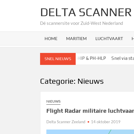
Ga
DELTA SCANNER
naar
de
Dé scannersite voor Zuid-West Nederland
inhoud
HOME
MARITIEM
LUCHTVAART
Nieuwe traumaheli’s PH-HIP & PH-HLP
Snel via startpagina
SNEL NIEUWS
Categorie:
Nieuws
NIEUWS
Flight Radar militaire luchtvaa
Delta Scanner Zeeland
14 oktober 2019